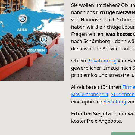
Sie wollen umziehen? Ob um
haben das
richtige Netzw
von Hannover nach Schömbe
haben wir die richtige Lösu
Fragen wollen,
was kostet
nach Schömberg – dann wäh
die passende Antwort auf Ih
Ob ein
Privatumzug
von Han
gewerblicher Umzug nach 
problemlos und stressfrei 
Allzeit bereit für Ihren
Firm
Klaviertransport
,
Studente
eine optimale
Beiladung
von
Erhalten Sie jetzt
in nur we
kostenfreie Angebote.