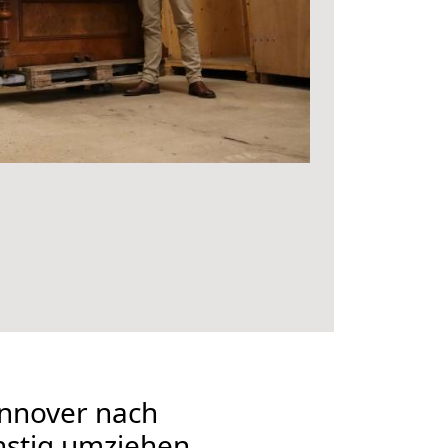
nnover nach
stig umziehen