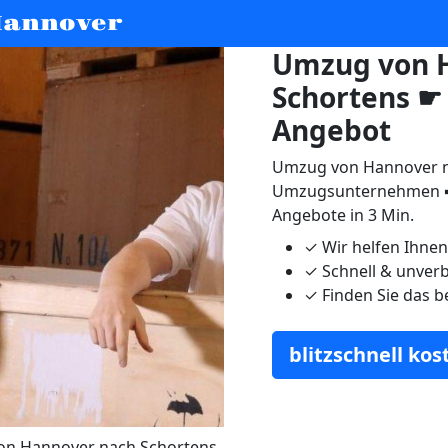
annover
Umzug von 
Schortens ☛ 
Angebot
Umzug von Hannover na
Umzugsunternehmen ➨
Angebote in 3 Min.
✓
Wir helfen Ihne
✓
Schnell & unverb
✓
Finden Sie das b
blitzschnell ko
n Hannover nach Schortens