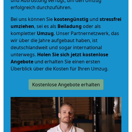
und Ausrüstung verfügt, um den Umzug
erfolgreich durchzuführen.
Bei uns können Sie
kostengünstig
und
stressfrei
umziehen
, sei es als
Beiladung
oder als
kompletter
Umzug
. Unser Partnernetzwerk, das
wir über die Jahre aufgebaut haben, ist
deutschlandweit und sogar international
unterwegs.
Holen Sie sich jetzt kostenlose
Angebote
und erhalten Sie einen ersten
Überblick über die Kosten für Ihren Umzug.
Kostenlose Angebote erhalten