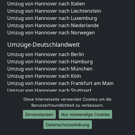
Umzug von Hannover nach Italien
Umzug von Hannover nach Liechtenstein
Umzug von Hannover nach Luxemburg
Umzug von Hannover nach Niederlande
Umzug von Hannover nach Norwegen
Umzüge-Deutschlandweit
Umzug von Hannover nach Berlin
Umzug von Hannover nach Hamburg
Umzug von Hannover nach München
Umzug von Hannover nach Köln
Umzug von Hannover nach Frankfurt am Main
Umzug von Hannover nach Stuttgart
Umzug von Hannover nach Düsseldorf
Diese Internetseite verwendet Cookies um die
Umzug von Hannover nach Leipzig
Benutzerfreundlichkeit zu verbessern.
Umzug von Hannover nach Dortmund
Einverstanden
Nur notwendige Cookies
Umzug von Hannover nach Essen
Datenschutzerklärung
Umzug von Hannover nach Bremen
Umzug von Hannover nach Dresden