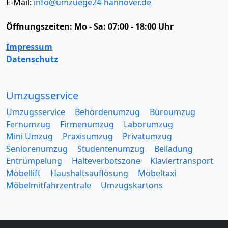
E-Mail:
info@umzuege24-hannover.de
Öffnungszeiten:
Mo - Sa: 07:00 - 18:00 Uhr
Impressum
Datenschutz
Umzugsservice
Umzugsservice
Behördenumzug
Büroumzug
Fernumzug
Firmenumzug
Laborumzug
Mini Umzug
Praxisumzug
Privatumzug
Seniorenumzug
Studentenumzug
Beiladung
Entrümpelung
Halteverbotszone
Klaviertransport
Möbellift
Haushaltsauflösung
Möbeltaxi
Möbelmitfahrzentrale
Umzugskartons