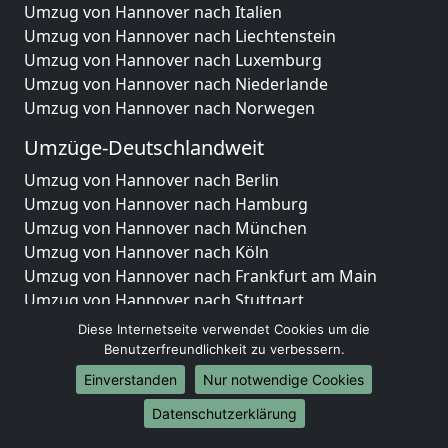
Umzug von Hannover nach Italien
Umzug von Hannover nach Liechtenstein
Umzug von Hannover nach Luxemburg
Umzug von Hannover nach Niederlande
Umzug von Hannover nach Norwegen
Umzüge-Deutschlandweit
Umzug von Hannover nach Berlin
Umzug von Hannover nach Hamburg
Umzug von Hannover nach München
Umzug von Hannover nach Köln
Umzug von Hannover nach Frankfurt am Main
Umzug von Hannover nach Stuttgart
Umzug von Hannover nach Düsseldorf
Diese Internetseite verwendet Cookies um die
Umzug von Hannover nach Leipzig
Benutzerfreundlichkeit zu verbessern.
Umzug von Hannover nach Dortmund
Einverstanden
Nur notwendige Cookies
Umzug von Hannover nach Essen
Datenschutzerklärung
Umzug von Hannover nach Bremen
Umzug von Hannover nach Dresden