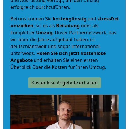
und Ausrüstung verfügt, um den Umzug
erfolgreich durchzuführen.
Bei uns können Sie
kostengünstig
und
stressfrei
umziehen
, sei es als
Beiladung
oder als
kompletter
Umzug
. Unser Partnernetzwerk, das
wir über die Jahre aufgebaut haben, ist
deutschlandweit und sogar international
unterwegs.
Holen Sie sich jetzt kostenlose
Angebote
und erhalten Sie einen ersten
Überblick über die Kosten für Ihren Umzug.
Kostenlose Angebote erhalten