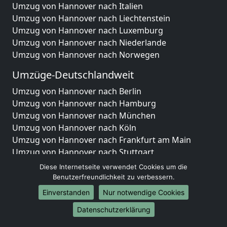
Umzug von Hannover nach Italien
Umzug von Hannover nach Liechtenstein
Umzug von Hannover nach Luxemburg
Umzug von Hannover nach Niederlande
Umzug von Hannover nach Norwegen
Umzüge-Deutschlandweit
Umzug von Hannover nach Berlin
Umzug von Hannover nach Hamburg
Umzug von Hannover nach München
Umzug von Hannover nach Köln
Umzug von Hannover nach Frankfurt am Main
Umzug von Hannover nach Stuttgart
Umzug von Hannover nach Düsseldorf
Diese Internetseite verwendet Cookies um die
Umzug von Hannover nach Leipzig
Benutzerfreundlichkeit zu verbessern.
Umzug von Hannover nach Dortmund
Einverstanden
Nur notwendige Cookies
Umzug von Hannover nach Essen
Datenschutzerklärung
Umzug von Hannover nach Bremen
Umzug von Hannover nach Dresden