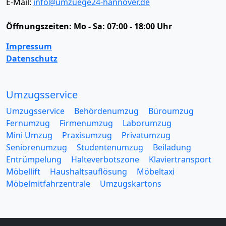
E-Mail:
info@umzuege24-hannover.de
Öffnungszeiten:
Mo - Sa: 07:00 - 18:00 Uhr
Impressum
Datenschutz
Umzugsservice
Umzugsservice
Behördenumzug
Büroumzug
Fernumzug
Firmenumzug
Laborumzug
Mini Umzug
Praxisumzug
Privatumzug
Seniorenumzug
Studentenumzug
Beiladung
Entrümpelung
Halteverbotszone
Klaviertransport
Möbellift
Haushaltsauflösung
Möbeltaxi
Möbelmitfahrzentrale
Umzugskartons