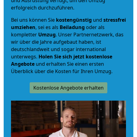
und Ausrüstung verfügt, um den Umzug
erfolgreich durchzuführen.
Bei uns können Sie
kostengünstig
und
stressfrei
umziehen
, sei es als
Beiladung
oder als
kompletter
Umzug
. Unser Partnernetzwerk, das
wir über die Jahre aufgebaut haben, ist
deutschlandweit und sogar international
unterwegs.
Holen Sie sich jetzt kostenlose
Angebote
und erhalten Sie einen ersten
Überblick über die Kosten für Ihren Umzug.
Kostenlose Angebote erhalten