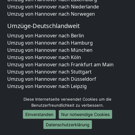
Umzug von Hannover nach Niederlande
Umzug von Hannover nach Norwegen
Umzüge-Deutschlandweit
Umzug von Hannover nach Berlin
Umzug von Hannover nach Hamburg
Umzug von Hannover nach München
Umzug von Hannover nach Köln
Umzug von Hannover nach Frankfurt am Main
Umzug von Hannover nach Stuttgart
Umzug von Hannover nach Düsseldorf
Umzug von Hannover nach Leipzig
Umzug von Hannover nach Dortmund
Diese Internetseite verwendet Cookies um die
Umzug von Hannover nach Essen
Benutzerfreundlichkeit zu verbessern.
Umzug von Hannover nach Bremen
Umzug von Hannover nach Dresden
Einverstanden
Nur notwendige Cookies
Umzug von Hannover nach Hannover
Datenschutzerklärung
Umzug von Hannover nach Nürnberg