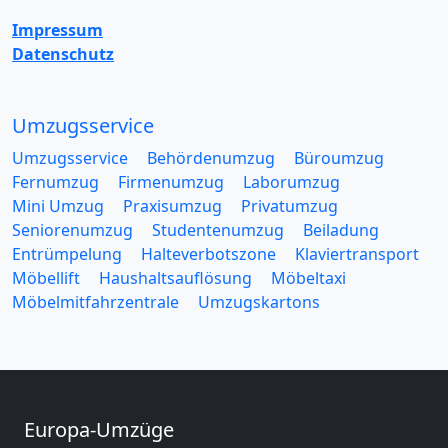
Impressum
Datenschutz
Umzugsservice
Umzugsservice
Behördenumzug
Büroumzug
Fernumzug
Firmenumzug
Laborumzug
Mini Umzug
Praxisumzug
Privatumzug
Seniorenumzug
Studentenumzug
Beiladung
Entrümpelung
Halteverbotszone
Klaviertransport
Möbellift
Haushaltsauflösung
Möbeltaxi
Möbelmitfahrzentrale
Umzugskartons
Europa-Umzüge