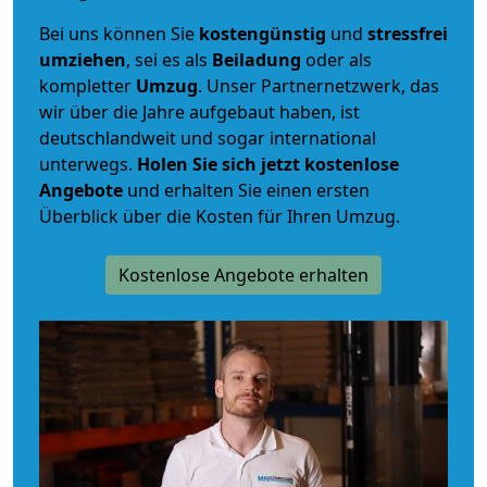
Bei uns können Sie
kostengünstig
und
stressfrei
umziehen
, sei es als
Beiladung
oder als
kompletter
Umzug
. Unser Partnernetzwerk, das
wir über die Jahre aufgebaut haben, ist
deutschlandweit und sogar international
unterwegs.
Holen Sie sich jetzt kostenlose
Angebote
und erhalten Sie einen ersten
Überblick über die Kosten für Ihren Umzug.
Kostenlose Angebote erhalten