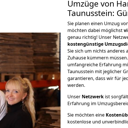
Umzüge von Ha
Taunusstein: Gü
Sie planen einen Umzug vo
möchten dabei möglichst
v
genau richtig! Unser Netzw
kostengünstige Umzugsdi
Sie sich um nichts anderes 
Zuhause kümmern müssen. W
umfangreiche Erfahrung m
Taunusstein mit jeglicher
garantieren, dass wir für j
werden.
Unser
Netzwerk
ist sorgfäl
Erfahrung im Umzugsberei
Sie möchten eine
Kostenüb
kostenlose und unverbindli