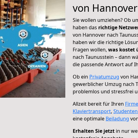
von Hannover
Sie wollen umziehen? Ob um
haben das
richtige Netzw
von Hannover nach Taunusst
haben wir die richtige Lösu
Fragen wollen,
was kostet
nach Taunusstein – dann wä
die passende Antwort auf Ih
Ob ein
Privatumzug
von Han
gewerblicher Umzug nach T
problemlos und stressfrei 
Allzeit bereit für Ihren
Firm
Klaviertransport
,
Studente
eine optimale
Beiladung
von
Erhalten Sie jetzt
in nur we