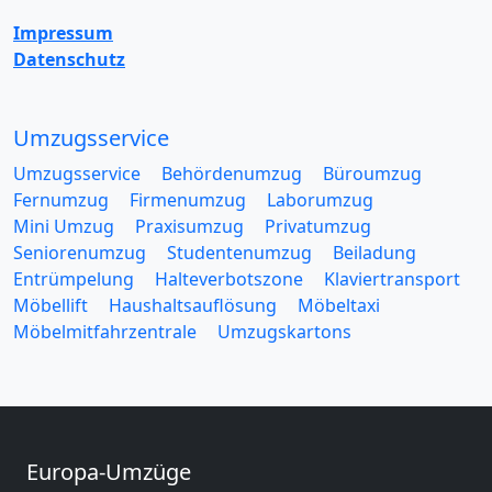
Impressum
Datenschutz
Umzugsservice
Umzugsservice
Behördenumzug
Büroumzug
Fernumzug
Firmenumzug
Laborumzug
Mini Umzug
Praxisumzug
Privatumzug
Seniorenumzug
Studentenumzug
Beiladung
Entrümpelung
Halteverbotszone
Klaviertransport
Möbellift
Haushaltsauflösung
Möbeltaxi
Möbelmitfahrzentrale
Umzugskartons
Europa-Umzüge