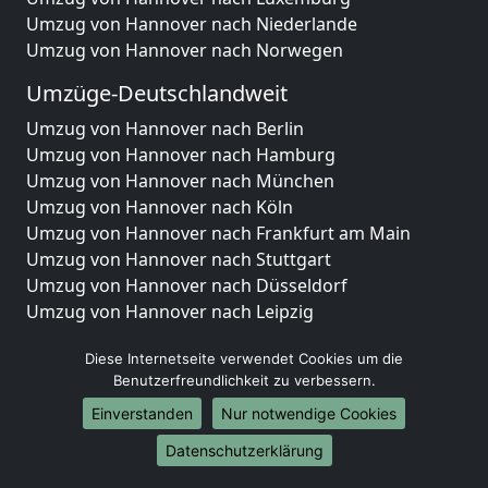
Umzug von Hannover nach Niederlande
Umzug von Hannover nach Norwegen
Umzüge-Deutschlandweit
Umzug von Hannover nach Berlin
Umzug von Hannover nach Hamburg
Umzug von Hannover nach München
Umzug von Hannover nach Köln
Umzug von Hannover nach Frankfurt am Main
Umzug von Hannover nach Stuttgart
Umzug von Hannover nach Düsseldorf
Umzug von Hannover nach Leipzig
Umzug von Hannover nach Dortmund
Diese Internetseite verwendet Cookies um die
Umzug von Hannover nach Essen
Benutzerfreundlichkeit zu verbessern.
Umzug von Hannover nach Bremen
Umzug von Hannover nach Dresden
Einverstanden
Nur notwendige Cookies
Umzug von Hannover nach Hannover
Datenschutzerklärung
Umzug von Hannover nach Nürnberg