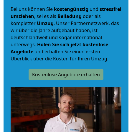
Bei uns können Sie
kostengünstig
und
stressfrei
umziehen
, sei es als
Beiladung
oder als
kompletter
Umzug
. Unser Partnernetzwerk, das
wir über die Jahre aufgebaut haben, ist
deutschlandweit und sogar international
unterwegs.
Holen Sie sich jetzt kostenlose
Angebote
und erhalten Sie einen ersten
Überblick über die Kosten für Ihren Umzug.
Kostenlose Angebote erhalten