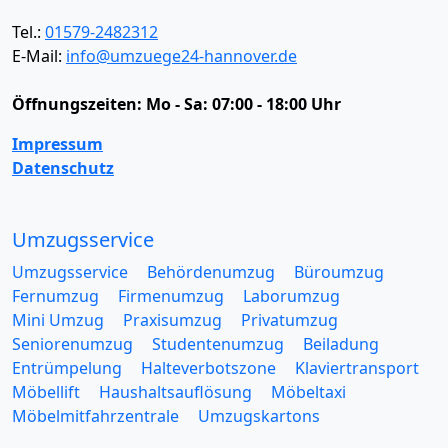
Tel.:
01579-2482312
E-Mail:
info@umzuege24-hannover.de
Öffnungszeiten:
Mo - Sa: 07:00 - 18:00 Uhr
Impressum
Datenschutz
Umzugsservice
Umzugsservice
Behördenumzug
Büroumzug
Fernumzug
Firmenumzug
Laborumzug
Mini Umzug
Praxisumzug
Privatumzug
Seniorenumzug
Studentenumzug
Beiladung
Entrümpelung
Halteverbotszone
Klaviertransport
Möbellift
Haushaltsauflösung
Möbeltaxi
Möbelmitfahrzentrale
Umzugskartons