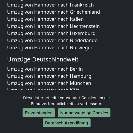
Umzug von Hannover nach Frankreich
Umzug von Hannover nach Griechenland
Umzug von Hannover nach Italien
Umzug von Hannover nach Liechtenstein
Umzug von Hannover nach Luxemburg
Umzug von Hannover nach Niederlande
Umzug von Hannover nach Norwegen
Umzüge-Deutschlandweit
Umzug von Hannover nach Berlin
Umzug von Hannover nach Hamburg
Umzug von Hannover nach München
Umzug von Hannover nach Köln
Umzug von Hannover nach Frankfurt am Main
Diese Internetseite verwendet Cookies um die
Umzug von Hannover nach Stuttgart
Benutzerfreundlichkeit zu verbessern.
Umzug von Hannover nach Düsseldorf
Einverstanden
Nur notwendige Cookies
Umzug von Hannover nach Leipzig
Datenschutzerklärung
Umzug von Hannover nach Dortmund
Umzug von Hannover nach Essen