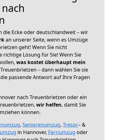
 nach
n
 die Ecke oder deutschlandweit – wir
erk
an unserer Seite, wenn es Umzüge
ietzen geht! Wenn Sie nicht
e richtige Lösung für Sie! Wenn Sie
wollen,
was kostet überhaupt mein
reuenbrietzen – dann wählen Sie sie
die passende Antwort auf Ihre Fragen
nover nach Treuenbrietzen oder ein
reuenbrietzen,
wir helfen
, damit Sie
umziehen können.
enumzug
,
Seniorenumzug
,
Tresor
– &
numzug
in Hannover,
Fernumzug
oder
 Hannover nach Treuenbrietzen.