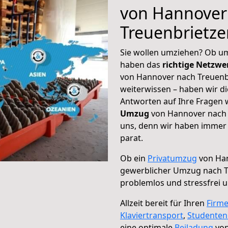
von Hannover
Treuenbrietze
Sie wollen umziehen? Ob um
haben das
richtige Netzw
von Hannover nach Treuenbr
weiterwissen – haben wir di
Antworten auf Ihre Fragen 
Umzug
von Hannover nach T
uns, denn wir haben immer 
parat.
Ob ein
Privatumzug
von Han
gewerblicher Umzug nach T
problemlos und stressfrei 
Allzeit bereit für Ihren
Firm
Klaviertransport
,
Studente
eine optimale
Beiladung
von