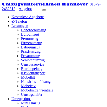
Umzugsunternehmen Hannover
01579-
2482312
Angebot
Kostenlose Angebote
✆ Telefon
Leistungen
Behördenumzug
Büroumzug
Fernumzug
Firmenumzug
Laborumzug
Praxisumzug
Privatumzug
Seniorenumzug
Umzugsservice
Entrümpelung
Klaviertransport
Möbellift
Haushaltsauflösung
Möbeltaxi
Möbelmitfahrzentrale
Umzugshelfer
Umzugstipps
Mini Umzug