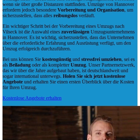
wenn sie über große Distanzen stattfinden. Umzüge von Hannover
erfordern jedoch besondere
Vorbereitung und Organisation
, um
sicherzustellen, dass alles
reibungslos
verläuft.
Ein wichtiger Schritt bei der Vorbereitung eines Umzugs nach
Vilseck ist die Auswahl eines
zuverlässigen
Umzugsunternehmens
in Hannover. Es ist wichtig, sicherzustellen, dass das Unternehmen
über die erforderliche Erfahrung und Ausrüstung verfügt, um den
Umzug erfolgreich durchzuführen.
Bei uns können Sie
kostengünstig
und
stressfrei
umziehen
, sei es
als
Beiladung
oder als kompletter
Umzug
. Unser Partnernetzwerk,
das wir über die Jahre aufgebaut haben, ist deutschlandweit und
sogar international unterwegs.
Holen Sie sich jetzt kostenlose
Angebote
und erhalten Sie einen ersten Überblick über die Kosten
für Ihren Umzug.
Kostenlose Angebote erhalten