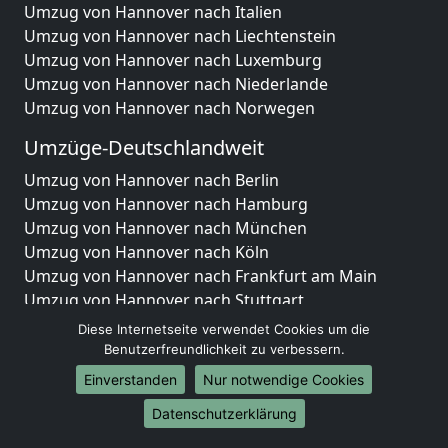
Umzug von Hannover nach Italien
Umzug von Hannover nach Liechtenstein
Umzug von Hannover nach Luxemburg
Umzug von Hannover nach Niederlande
Umzug von Hannover nach Norwegen
Umzüge-Deutschlandweit
Umzug von Hannover nach Berlin
Umzug von Hannover nach Hamburg
Umzug von Hannover nach München
Umzug von Hannover nach Köln
Umzug von Hannover nach Frankfurt am Main
Umzug von Hannover nach Stuttgart
Umzug von Hannover nach Düsseldorf
Diese Internetseite verwendet Cookies um die
Umzug von Hannover nach Leipzig
Benutzerfreundlichkeit zu verbessern.
Umzug von Hannover nach Dortmund
Einverstanden
Nur notwendige Cookies
Umzug von Hannover nach Essen
Datenschutzerklärung
Umzug von Hannover nach Bremen
Umzug von Hannover nach Dresden