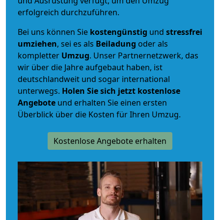
und Ausrüstung verfügt, um den Umzug
erfolgreich durchzuführen.
Bei uns können Sie
kostengünstig
und
stressfrei
umziehen
, sei es als
Beiladung
oder als
kompletter
Umzug
. Unser Partnernetzwerk, das
wir über die Jahre aufgebaut haben, ist
deutschlandweit und sogar international
unterwegs.
Holen Sie sich jetzt kostenlose
Angebote
und erhalten Sie einen ersten
Überblick über die Kosten für Ihren Umzug.
Kostenlose Angebote erhalten