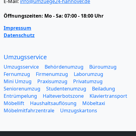
E-Mail:
info@umzuege24-hannover.de
Öffnungszeiten:
Mo - Sa: 07:00 - 18:00 Uhr
Impressum
Datenschutz
Umzugsservice
Umzugsservice
Behördenumzug
Büroumzug
Fernumzug
Firmenumzug
Laborumzug
Mini Umzug
Praxisumzug
Privatumzug
Seniorenumzug
Studentenumzug
Beiladung
Entrümpelung
Halteverbotszone
Klaviertransport
Möbellift
Haushaltsauflösung
Möbeltaxi
Möbelmitfahrzentrale
Umzugskartons