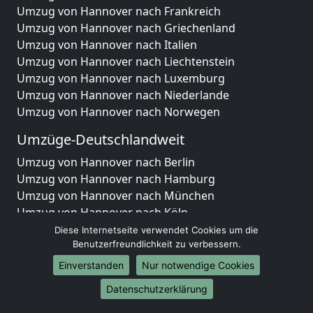
Umzug von Hannover nach Frankreich
Umzug von Hannover nach Griechenland
Umzug von Hannover nach Italien
Umzug von Hannover nach Liechtenstein
Umzug von Hannover nach Luxemburg
Umzug von Hannover nach Niederlande
Umzug von Hannover nach Norwegen
Umzüge-Deutschlandweit
Umzug von Hannover nach Berlin
Umzug von Hannover nach Hamburg
Umzug von Hannover nach München
Umzug von Hannover nach Köln
Umzug von Hannover nach Frankfurt am Main
Diese Internetseite verwendet Cookies um die
Umzug von Hannover nach Stuttgart
Benutzerfreundlichkeit zu verbessern.
Umzug von Hannover nach Düsseldorf
Einverstanden
Nur notwendige Cookies
Umzug von Hannover nach Leipzig
Datenschutzerklärung
Umzug von Hannover nach Dortmund
Umzug von Hannover nach Essen