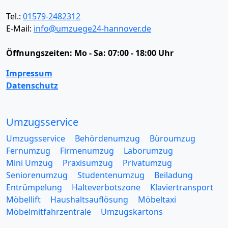
Tel.:
01579-2482312
E-Mail:
info@umzuege24-hannover.de
Öffnungszeiten:
Mo - Sa: 07:00 - 18:00 Uhr
Impressum
Datenschutz
Umzugsservice
Umzugsservice
Behördenumzug
Büroumzug
Fernumzug
Firmenumzug
Laborumzug
Mini Umzug
Praxisumzug
Privatumzug
Seniorenumzug
Studentenumzug
Beiladung
Entrümpelung
Halteverbotszone
Klaviertransport
Möbellift
Haushaltsauflösung
Möbeltaxi
Möbelmitfahrzentrale
Umzugskartons