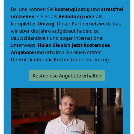
Bei uns können Sie
kostengünstig
und
stressfrei
umziehen
, sei es als
Beiladung
oder als
kompletter
Umzug
. Unser Partnernetzwerk, das
wir über die Jahre aufgebaut haben, ist
deutschlandweit und sogar international
unterwegs.
Holen Sie sich jetzt kostenlose
Angebote
und erhalten Sie einen ersten
Überblick über die Kosten für Ihren Umzug.
Kostenlose Angebote erhalten