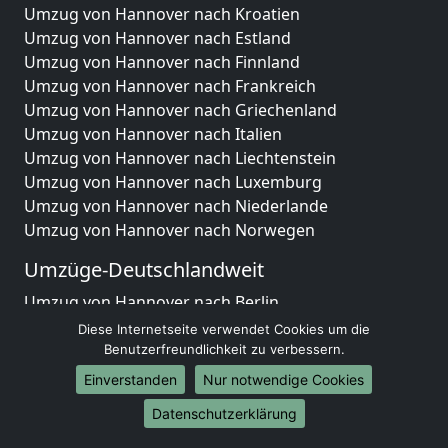
Umzug von Hannover nach Kroatien
Umzug von Hannover nach Estland
Umzug von Hannover nach Finnland
Umzug von Hannover nach Frankreich
Umzug von Hannover nach Griechenland
Umzug von Hannover nach Italien
Umzug von Hannover nach Liechtenstein
Umzug von Hannover nach Luxemburg
Umzug von Hannover nach Niederlande
Umzug von Hannover nach Norwegen
Umzüge-Deutschlandweit
Umzug von Hannover nach Berlin
Umzug von Hannover nach Hamburg
Diese Internetseite verwendet Cookies um die
Umzug von Hannover nach München
Benutzerfreundlichkeit zu verbessern.
Umzug von Hannover nach Köln
Einverstanden
Nur notwendige Cookies
Umzug von Hannover nach Frankfurt am Main
Datenschutzerklärung
Umzug von Hannover nach Stuttgart
Umzug von Hannover nach Düsseldorf