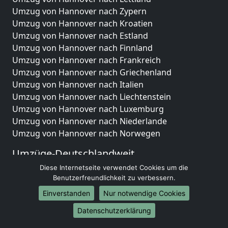
Umzug von Hannover nach Zypern
Umzug von Hannover nach Kroatien
Umzug von Hannover nach Estland
Umzug von Hannover nach Finnland
Umzug von Hannover nach Frankreich
Umzug von Hannover nach Griechenland
Umzug von Hannover nach Italien
Umzug von Hannover nach Liechtenstein
Umzug von Hannover nach Luxemburg
Umzug von Hannover nach Niederlande
Umzug von Hannover nach Norwegen
Umzüge-Deutschlandweit
Diese Internetseite verwendet Cookies um die
Umzug von Hannover nach Berlin
Benutzerfreundlichkeit zu verbessern.
Umzug von Hannover nach Hamburg
Umzug von Hannover nach München
Einverstanden
Nur notwendige Cookies
Umzug von Hannover nach Köln
Datenschutzerklärung
Umzug von Hannover nach Frankfurt am Main