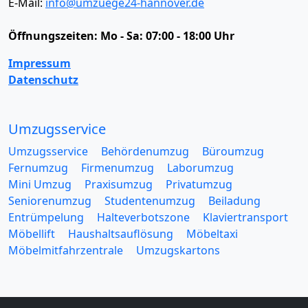
E-Mail:
info@umzuege24-hannover.de
Öffnungszeiten:
Mo - Sa: 07:00 - 18:00 Uhr
Impressum
Datenschutz
Umzugsservice
Umzugsservice
Behördenumzug
Büroumzug
Fernumzug
Firmenumzug
Laborumzug
Mini Umzug
Praxisumzug
Privatumzug
Seniorenumzug
Studentenumzug
Beiladung
Entrümpelung
Halteverbotszone
Klaviertransport
Möbellift
Haushaltsauflösung
Möbeltaxi
Möbelmitfahrzentrale
Umzugskartons