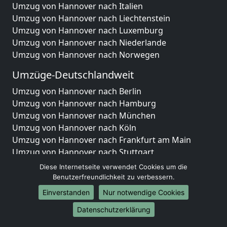
Umzug von Hannover nach Italien
Umzug von Hannover nach Liechtenstein
Umzug von Hannover nach Luxemburg
Umzug von Hannover nach Niederlande
Umzug von Hannover nach Norwegen
Umzüge-Deutschlandweit
Umzug von Hannover nach Berlin
Umzug von Hannover nach Hamburg
Umzug von Hannover nach München
Umzug von Hannover nach Köln
Umzug von Hannover nach Frankfurt am Main
Umzug von Hannover nach Stuttgart
Umzug von Hannover nach Düsseldorf
Diese Internetseite verwendet Cookies um die
Umzug von Hannover nach Leipzig
Benutzerfreundlichkeit zu verbessern.
Umzug von Hannover nach Dortmund
Einverstanden
Nur notwendige Cookies
Umzug von Hannover nach Essen
Datenschutzerklärung
Umzug von Hannover nach Bremen
Umzug von Hannover nach Dresden