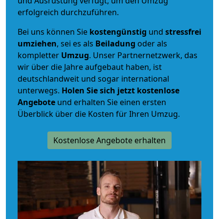
und Ausrüstung verfügt, um den Umzug
erfolgreich durchzuführen.
Bei uns können Sie
kostengünstig
und
stressfrei
umziehen
, sei es als
Beiladung
oder als
kompletter
Umzug
. Unser Partnernetzwerk, das
wir über die Jahre aufgebaut haben, ist
deutschlandweit und sogar international
unterwegs.
Holen Sie sich jetzt kostenlose
Angebote
und erhalten Sie einen ersten
Überblick über die Kosten für Ihren Umzug.
Kostenlose Angebote erhalten