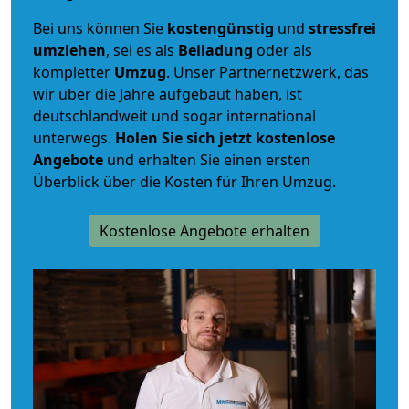
Bei uns können Sie
kostengünstig
und
stressfrei
umziehen
, sei es als
Beiladung
oder als
kompletter
Umzug
. Unser Partnernetzwerk, das
wir über die Jahre aufgebaut haben, ist
deutschlandweit und sogar international
unterwegs.
Holen Sie sich jetzt kostenlose
Angebote
und erhalten Sie einen ersten
Überblick über die Kosten für Ihren Umzug.
Kostenlose Angebote erhalten