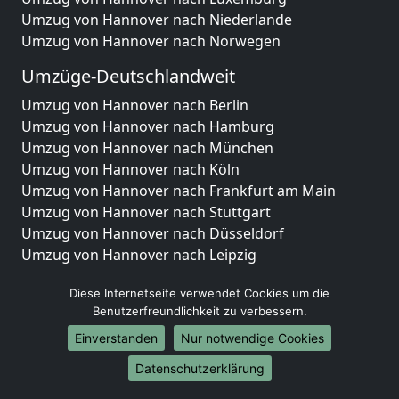
Umzug von Hannover nach Niederlande
Umzug von Hannover nach Norwegen
Umzüge-Deutschlandweit
Umzug von Hannover nach Berlin
Umzug von Hannover nach Hamburg
Umzug von Hannover nach München
Umzug von Hannover nach Köln
Umzug von Hannover nach Frankfurt am Main
Umzug von Hannover nach Stuttgart
Umzug von Hannover nach Düsseldorf
Umzug von Hannover nach Leipzig
Umzug von Hannover nach Dortmund
Diese Internetseite verwendet Cookies um die
Umzug von Hannover nach Essen
Benutzerfreundlichkeit zu verbessern.
Umzug von Hannover nach Bremen
Umzug von Hannover nach Dresden
Einverstanden
Nur notwendige Cookies
Umzug von Hannover nach Hannover
Datenschutzerklärung
Umzug von Hannover nach Nürnberg