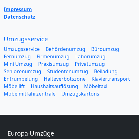
Impressum
Datenschutz
Umzugsservice
Umzugsservice
Behördenumzug
Büroumzug
Fernumzug
Firmenumzug
Laborumzug
Mini Umzug
Praxisumzug
Privatumzug
Seniorenumzug
Studentenumzug
Beiladung
Entrümpelung
Halteverbotszone
Klaviertransport
Möbellift
Haushaltsauflösung
Möbeltaxi
Möbelmitfahrzentrale
Umzugskartons
Europa-Umzüge