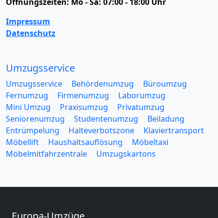
Öffnungszeiten:
Mo - Sa: 07:00 - 18:00 Uhr
Impressum
Datenschutz
Umzugsservice
Umzugsservice
Behördenumzug
Büroumzug
Fernumzug
Firmenumzug
Laborumzug
Mini Umzug
Praxisumzug
Privatumzug
Seniorenumzug
Studentenumzug
Beiladung
Entrümpelung
Halteverbotszone
Klaviertransport
Möbellift
Haushaltsauflösung
Möbeltaxi
Möbelmitfahrzentrale
Umzugskartons
Europa-Umzüge