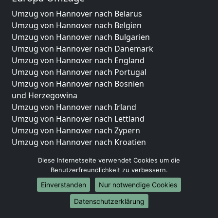
Umzug von Hannover nach Belarus
Umzug von Hannover nach Belgien
Umzug von Hannover nach Bulgarien
Umzug von Hannover nach Dänemark
Umzug von Hannover nach England
Umzug von Hannover nach Portugal
Umzug von Hannover nach Bosnien
und Herzegowina
Umzug von Hannover nach Irland
Umzug von Hannover nach Lettland
Umzug von Hannover nach Zypern
Umzug von Hannover nach Kroatien
Umzug von Hannover nach Estland
Diese Internetseite verwendet Cookies um die
Umzug von Hannover nach Finnland
Benutzerfreundlichkeit zu verbessern.
Umzug von Hannover nach Frankreich
Einverstanden
Nur notwendige Cookies
Umzug von Hannover nach Griechenland
Umzug von Hannover nach Italien
Datenschutzerklärung
Umzug von Hannover nach Liechtenstein