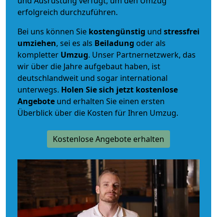
und Ausrüstung verfügt, um den Umzug
erfolgreich durchzuführen.
Bei uns können Sie
kostengünstig
und
stressfrei
umziehen
, sei es als
Beiladung
oder als
kompletter
Umzug
. Unser Partnernetzwerk, das
wir über die Jahre aufgebaut haben, ist
deutschlandweit und sogar international
unterwegs.
Holen Sie sich jetzt kostenlose
Angebote
und erhalten Sie einen ersten
Überblick über die Kosten für Ihren Umzug.
Kostenlose Angebote erhalten