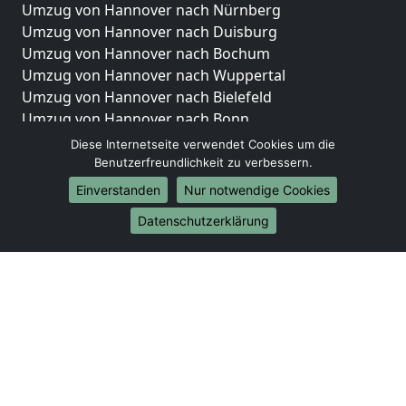
Umzug von Hannover nach Nürnberg
Umzug von Hannover nach Duisburg
Umzug von Hannover nach Bochum
Umzug von Hannover nach Wuppertal
Umzug von Hannover nach Bielefeld
Umzug von Hannover nach Bonn
Umzug von Hannover nach Münster
Diese Internetseite verwendet Cookies um die
Benutzerfreundlichkeit zu verbessern.
Internationale-Umzüge
Einverstanden
Nur notwendige Cookies
Umzug von Hannover nach Brasilien
Datenschutzerklärung
Umzug von Hannover nach Brunei Darussalam
Umzug von Hannover nach Burkina Faso
Umzug von Hannover nach Burundi
Umzug von Hannover nach Chile
Umzug von Hannover nach China
Umzug von Hannover nach Cookinseln
Umzug von Hannover nach Costa Rica
Umzug von Hannover nach Curaçao
Umzug von Hannover nach Demokratische Republik