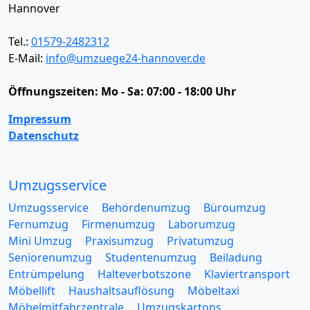
Hannover
Tel.:
01579-2482312
E-Mail:
info@umzuege24-hannover.de
Öffnungszeiten:
Mo - Sa: 07:00 - 18:00 Uhr
Impressum
Datenschutz
Umzugsservice
Umzugsservice
Behördenumzug
Büroumzug
Fernumzug
Firmenumzug
Laborumzug
Mini Umzug
Praxisumzug
Privatumzug
Seniorenumzug
Studentenumzug
Beiladung
Entrümpelung
Halteverbotszone
Klaviertransport
Möbellift
Haushaltsauflösung
Möbeltaxi
Möbelmitfahrzentrale
Umzugskartons