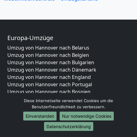
Europa-Umzüge
Umzug von Hannover nach Belarus
Umzug von Hannover nach Belgien
Umzug von Hannover nach Bulgarien
Umzug von Hannover nach Dänemark
Umzug von Hannover nach England
Umzug von Hannover nach Portugal
Umzug von Hannover nach Bosnien
und Herzegowina
Diese Internetseite verwendet Cookies um die
Umzug von Hannover nach Irland
Benutzerfreundlichkeit zu verbessern.
Umzug von Hannover nach Lettland
Einverstanden
Nur notwendige Cookies
Umzug von Hannover nach Zypern
Datenschutzerklärung
Umzug von Hannover nach Kroatien
Umzug von Hannover nach Estland