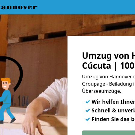
annover
Umzug von 
Cúcuta | 10
Umzug von Hannover na
Groupage - Beiladung i
Überseeumzüge.
✓
Wir helfen Ihne
✓
Schnell & unverb
✓
Finden Sie das 