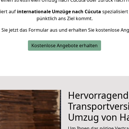
r einen stressfreien Umzug nach Cúcuta oder zurück nach H
iert auf
internationale Umzüge nach Cúcuta
spezialisiert
pünktlich ans Ziel kommt.
n Sie jetzt das Formular aus und erhalten Sie kostenlose An
Kostenlose Angebote erhalten
Hervorragend
Transportvers
Umzug von H
Um Ihnen das nötige Vertra