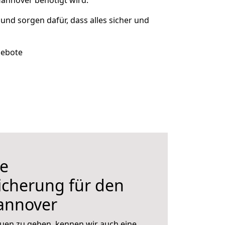
annover benötigt wird.
 und sorgen dafür, dass alles sicher und
gebote
e
icherung für den
annover
uen zu geben, kennen wir auch eine