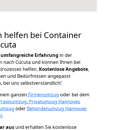
 helfen bei Container
úcuta
r
umfangreiche Erfahrung
in der
 nach Cúcuta und können Ihnen bei
prozesses helfen.
K
ostenlose Angebote
,
ben und Bedürfnissen angepasst
 bei uns selbstverständlich!
einem ganzen
Firmenumzug
oder bei dem
Praxisumzug
,
Privatumzug Hannover
,
numzug
oder
Behördenumzug Hannover
r.
lar aus
und erhalten Sie kostenlose