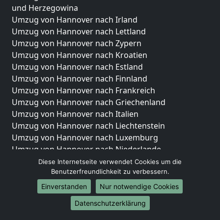
und Herzegowina
Umzug von Hannover nach Irland
Umzug von Hannover nach Lettland
Umzug von Hannover nach Zypern
Umzug von Hannover nach Kroatien
Umzug von Hannover nach Estland
Umzug von Hannover nach Finnland
Umzug von Hannover nach Frankreich
Umzug von Hannover nach Griechenland
Umzug von Hannover nach Italien
Umzug von Hannover nach Liechtenstein
Umzug von Hannover nach Luxemburg
Umzug von Hannover nach Niederlande
Umzug von Hannover nach Norwegen
Diese Internetseite verwendet Cookies um die
Benutzerfreundlichkeit zu verbessern.
Umzüge-Deutschlandweit
Einverstanden
Nur notwendige Cookies
Umzug von Hannover nach Berlin
Datenschutzerklärung
Umzug von Hannover nach Hamburg