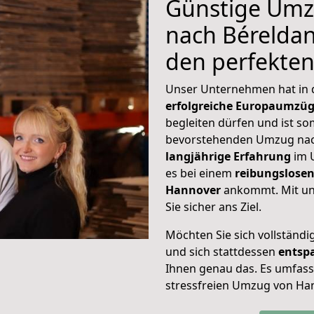
Günstige Umz
nach Béreldang
den perfekte
Unser Unternehmen hat in
erfolgreiche Europaumzü
begleiten dürfen und ist so
bevorstehenden Umzug nach
langjährige Erfahrung
im 
es bei einem
reibungslosen
Hannover
ankommt. Mit u
Sie sicher ans Ziel.
Möchten Sie sich vollständ
und sich stattdessen
entsp
Ihnen genau das. Es umfasst 
stressfreien Umzug von Ha