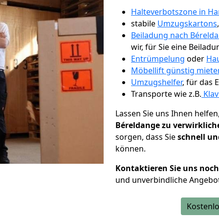
Halteverbotszone in H
stabile
Umzugskartons
Beiladung nach Béreld
wir, für Sie eine Beiladu
Entrümpelung
oder
Hau
Möbellift günstig miet
Umzugshelfer
, für das
Transporte wie z.B.
Klav
Lassen Sie uns Ihnen helfen
Béreldange zu verwirklich
sorgen, dass Sie
schnell un
können.
Kontaktieren Sie uns noc
und unverbindliche Angebot
Kostenlo