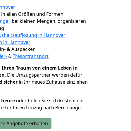
annover
, in allen Größen und Formen
ange
, bei kleinen Mengen, organisieren
ng
shaltsauflösung in Hannover
en in Hannover
 Ein- & Auspacken
ier-
&
Tresortransport
,
Ihren Traum von einem Leben in
en
. Die Umzugspartner werden dafür
d sicher
in Ihr neues Zuhause einziehen
h heute
oder holen Sie sich kostenlose
e für Ihren Umzug nach Béreldange .
se Angebote erhalten