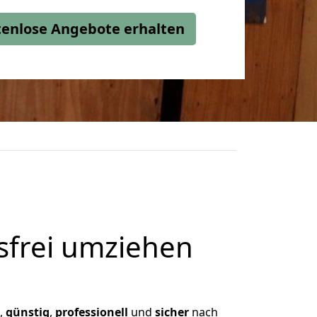
stenlose Angebote erhalten
frei umziehen
n,
günstig
,
professionell
und
sicher
nach