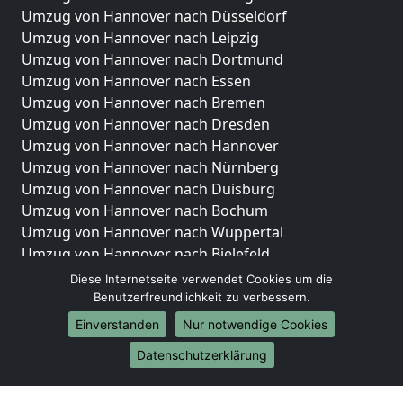
Umzug von Hannover nach Düsseldorf
Umzug von Hannover nach Leipzig
Umzug von Hannover nach Dortmund
Umzug von Hannover nach Essen
Umzug von Hannover nach Bremen
Umzug von Hannover nach Dresden
Umzug von Hannover nach Hannover
Umzug von Hannover nach Nürnberg
Umzug von Hannover nach Duisburg
Umzug von Hannover nach Bochum
Umzug von Hannover nach Wuppertal
Umzug von Hannover nach Bielefeld
Umzug von Hannover nach Bonn
Diese Internetseite verwendet Cookies um die
Umzug von Hannover nach Münster
Benutzerfreundlichkeit zu verbessern.
Einverstanden
Nur notwendige Cookies
Internationale-Umzüge
Datenschutzerklärung
Umzug von Hannover nach Brasilien
Umzug von Hannover nach Brunei Darussalam