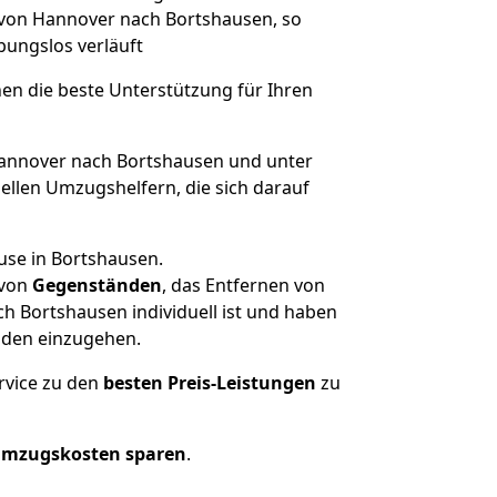
e von Hannover nach Bortshausen, so
ibungslos verläuft
nen die beste Unterstützung für Ihren
nnover nach Bortshausen und unter
llen Umzugshelfern, die sich darauf
use in Bortshausen.
von
Gegenständen
, das Entfernen von
 Bortshausen individuell ist und haben
nden einzugehen.
rvice zu den
besten Preis-Leistungen
zu
Umzugskosten sparen
.