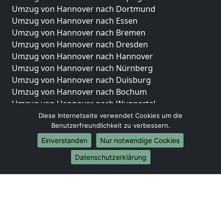
Umzug von Hannover nach Dortmund
Umzug von Hannover nach Essen
Umzug von Hannover nach Bremen
Umzug von Hannover nach Dresden
Umzug von Hannover nach Hannover
Umzug von Hannover nach Nürnberg
Umzug von Hannover nach Duisburg
Umzug von Hannover nach Bochum
Umzug von Hannover nach Wuppertal
Umzug von Hannover nach Bielefeld
Diese Internetseite verwendet Cookies um die
Benutzerfreundlichkeit zu verbessern.
Umzug von Hannover nach Bonn
Umzug von Hannover nach Münster
Einverstanden
Nur notwendige Cookies
Internationale-Umzüge
Datenschutzerklärung
Umzug von Hannover nach Brasilien
Umzug von Hannover nach Brunei Darussalam
Umzug von Hannover nach Burkina Faso
Umzug von Hannover nach Burundi