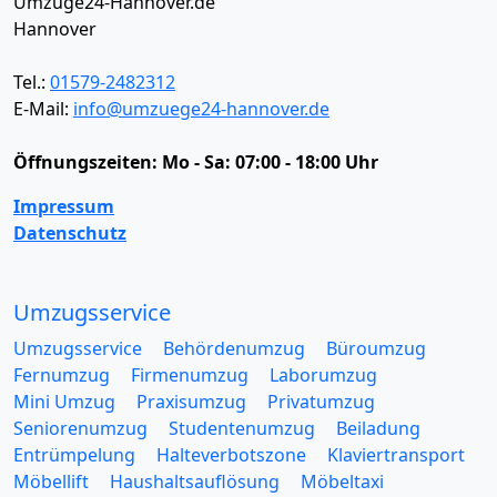
Umzüge24-Hannover.de
Hannover
Tel.:
01579-2482312
E-Mail:
info@umzuege24-hannover.de
Öffnungszeiten:
Mo - Sa: 07:00 - 18:00 Uhr
Impressum
Datenschutz
Umzugsservice
Umzugsservice
Behördenumzug
Büroumzug
Fernumzug
Firmenumzug
Laborumzug
Mini Umzug
Praxisumzug
Privatumzug
Seniorenumzug
Studentenumzug
Beiladung
Entrümpelung
Halteverbotszone
Klaviertransport
Möbellift
Haushaltsauflösung
Möbeltaxi