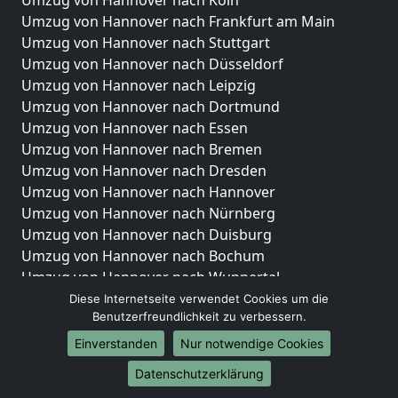
Umzug von Hannover nach Köln
Umzug von Hannover nach Frankfurt am Main
Umzug von Hannover nach Stuttgart
Umzug von Hannover nach Düsseldorf
Umzug von Hannover nach Leipzig
Umzug von Hannover nach Dortmund
Umzug von Hannover nach Essen
Umzug von Hannover nach Bremen
Umzug von Hannover nach Dresden
Umzug von Hannover nach Hannover
Umzug von Hannover nach Nürnberg
Umzug von Hannover nach Duisburg
Umzug von Hannover nach Bochum
Umzug von Hannover nach Wuppertal
Umzug von Hannover nach Bielefeld
Diese Internetseite verwendet Cookies um die
Benutzerfreundlichkeit zu verbessern.
Umzug von Hannover nach Bonn
Umzug von Hannover nach Münster
Einverstanden
Nur notwendige Cookies
Internationale-Umzüge
Datenschutzerklärung