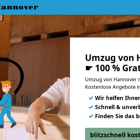
annover
Umzug von 
☛ 100 % Gra
Umzug von Hannover n
Kostenlose Angebote i
✓
Wir helfen Ihne
✓
Schnell & unverb
✓
Finden Sie das 
blitzschnell ko