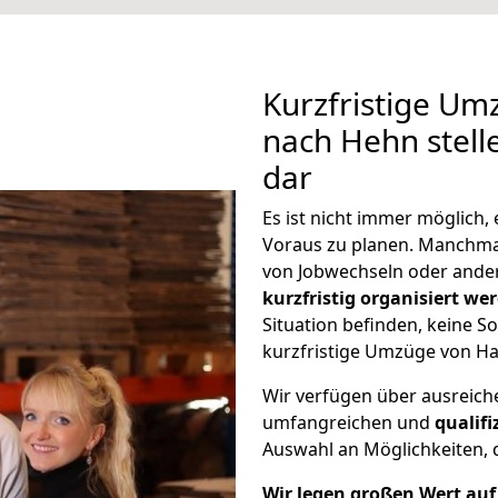
Kurzfristige U
nach Hehn stell
dar
Es ist nicht immer möglich
Voraus zu planen. Manchm
von Jobwechseln oder ander
kurzfristig organisiert we
Situation befinden, keine So
kurzfristige Umzüge von Ha
Wir verfügen über ausreic
umfangreichen und
qualif
Auswahl an Möglichkeiten, d
Wir legen großen Wert auf 