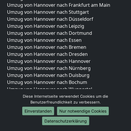
Umzug von Hannover nach Frankfurt am Main
Umzug von Hannover nach Stuttgart
Umzug von Hannover nach Düsseldorf
Umzug von Hannover nach Leipzig
Umzug von Hannover nach Dortmund
Umzug von Hannover nach Essen
Umzug von Hannover nach Bremen
Umzug von Hannover nach Dresden
Umzug von Hannover nach Hannover
Umzug von Hannover nach Nürnberg
Umzug von Hannover nach Duisburg
Umzug von Hannover nach Bochum
Umzug von Hannover nach Wuppertal
Umzug von Hannover nach Bielefeld
Diese Internetseite verwendet Cookies um die
Benutzerfreundlichkeit zu verbessern.
Umzug von Hannover nach Bonn
Umzug von Hannover nach Münster
Einverstanden
Nur notwendige Cookies
Internationale-Umzüge
Datenschutzerklärung