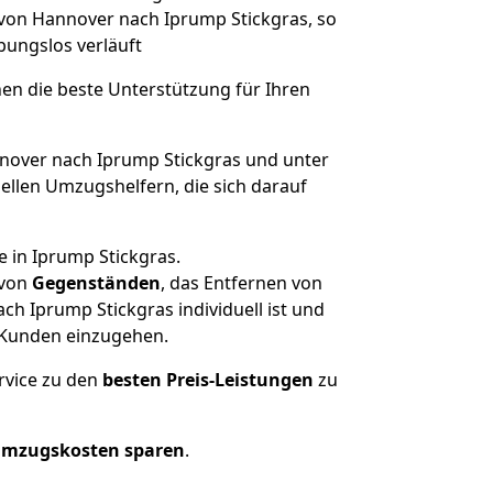
 von Hannover nach Iprump Stickgras, so
ibungslos verläuft
nen die beste Unterstützung für Ihren
over nach Iprump Stickgras und unter
llen Umzugshelfern, die sich darauf
 in Iprump Stickgras.
von
Gegenständen
, das Entfernen von
h Iprump Stickgras individuell ist und
r Kunden einzugehen.
rvice zu den
besten Preis-Leistungen
zu
Umzugskosten sparen
.