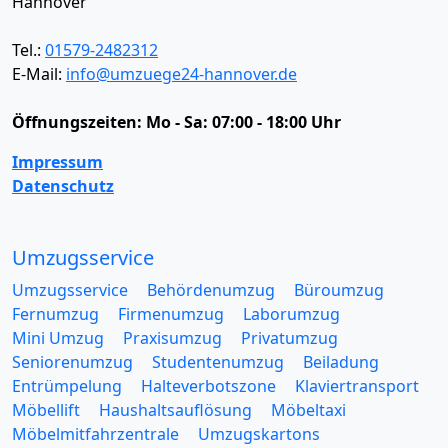
Hannover
Tel.:
01579-2482312
E-Mail:
info@umzuege24-hannover.de
Öffnungszeiten:
Mo - Sa: 07:00 - 18:00 Uhr
Impressum
Datenschutz
Umzugsservice
Umzugsservice
Behördenumzug
Büroumzug
Fernumzug
Firmenumzug
Laborumzug
Mini Umzug
Praxisumzug
Privatumzug
Seniorenumzug
Studentenumzug
Beiladung
Entrümpelung
Halteverbotszone
Klaviertransport
Möbellift
Haushaltsauflösung
Möbeltaxi
Möbelmitfahrzentrale
Umzugskartons