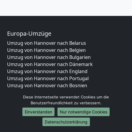
Europa-Umzüge
Umzug von Hannover nach Belarus
Umzug von Hannover nach Belgien
Umzug von Hannover nach Bulgarien
Umzug von Hannover nach Dänemark
Umzug von Hannover nach England
Umzug von Hannover nach Portugal
Umzug von Hannover nach Bosnien
und Herzegowina
Diese Internetseite verwendet Cookies um die
Umzug von Hannover nach Irland
Benutzerfreundlichkeit zu verbessern.
Umzug von Hannover nach Lettland
Einverstanden
Nur notwendige Cookies
Umzug von Hannover nach Zypern
Umzug von Hannover nach Kroatien
Datenschutzerklärung
Umzug von Hannover nach Estland