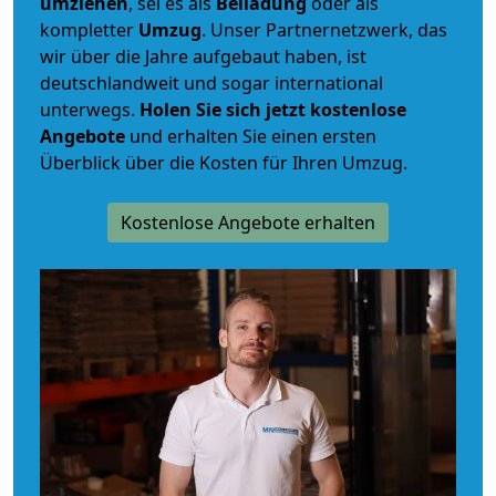
umziehen
, sei es als
Beiladung
oder als
kompletter
Umzug
. Unser Partnernetzwerk, das
wir über die Jahre aufgebaut haben, ist
deutschlandweit und sogar international
unterwegs.
Holen Sie sich jetzt kostenlose
Angebote
und erhalten Sie einen ersten
Überblick über die Kosten für Ihren Umzug.
Kostenlose Angebote erhalten