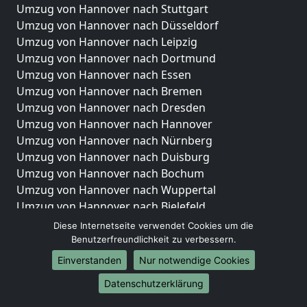
Umzug von Hannover nach Stuttgart
Umzug von Hannover nach Düsseldorf
Umzug von Hannover nach Leipzig
Umzug von Hannover nach Dortmund
Umzug von Hannover nach Essen
Umzug von Hannover nach Bremen
Umzug von Hannover nach Dresden
Umzug von Hannover nach Hannover
Umzug von Hannover nach Nürnberg
Umzug von Hannover nach Duisburg
Umzug von Hannover nach Bochum
Umzug von Hannover nach Wuppertal
Umzug von Hannover nach Bielefeld
Umzug von Hannover nach Bonn
Diese Internetseite verwendet Cookies um die
Umzug von Hannover nach Münster
Benutzerfreundlichkeit zu verbessern.
Einverstanden
Nur notwendige Cookies
Internationale-Umzüge
Datenschutzerklärung
Umzug von Hannover nach Brasilien
Umzug von Hannover nach Brunei Darussalam