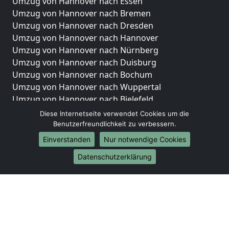
Umzug von Hannover nach Essen
Umzug von Hannover nach Bremen
Umzug von Hannover nach Dresden
Umzug von Hannover nach Hannover
Umzug von Hannover nach Nürnberg
Umzug von Hannover nach Duisburg
Umzug von Hannover nach Bochum
Umzug von Hannover nach Wuppertal
Umzug von Hannover nach Bielefeld
Umzug von Hannover nach Bonn
Diese Internetseite verwendet Cookies um die
Umzug von Hannover nach Münster
Benutzerfreundlichkeit zu verbessern.
Einverstanden
Nur notwendige Cookies
Internationale-Umzüge
Datenschutzerklärung
Umzug von Hannover nach Brasilien
Umzug von Hannover nach Brunei Darussalam
Umzug von Hannover nach Burkina Faso
Umzug von Hannover nach Burundi
Umzug von Hannover nach Chile
Umzug von Hannover nach China