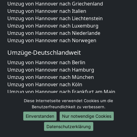
Umzug von Hannover nach Griechenland
Umzug von Hannover nach Italien
Umzug von Hannover nach Liechtenstein
Umzug von Hannover nach Luxemburg
Umzug von Hannover nach Niederlande
Umzug von Hannover nach Norwegen
Umzüge-Deutschlandweit
Umzug von Hannover nach Berlin
Umzug von Hannover nach Hamburg
Umzug von Hannover nach München
Umzug von Hannover nach Köln
Umzug von Hannover nach Frankfurt am Main
Umzug von Hannover nach Stuttgart
Diese Internetseite verwendet Cookies um die
Umzug von Hannover nach Düsseldorf
Benutzerfreundlichkeit zu verbessern.
Umzug von Hannover nach Leipzig
Einverstanden
Nur notwendige Cookies
Umzug von Hannover nach Dortmund
Datenschutzerklärung
Umzug von Hannover nach Essen
Umzug von Hannover nach Bremen