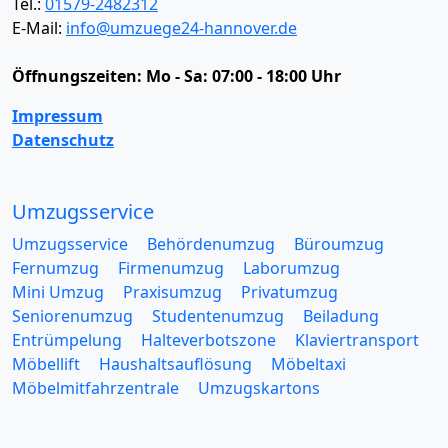
Tel.:
01579-2482312
E-Mail:
info@umzuege24-hannover.de
Öffnungszeiten:
Mo - Sa: 07:00 - 18:00 Uhr
Impressum
Datenschutz
Umzugsservice
Umzugsservice
Behördenumzug
Büroumzug
Fernumzug
Firmenumzug
Laborumzug
Mini Umzug
Praxisumzug
Privatumzug
Seniorenumzug
Studentenumzug
Beiladung
Entrümpelung
Halteverbotszone
Klaviertransport
Möbellift
Haushaltsauflösung
Möbeltaxi
Möbelmitfahrzentrale
Umzugskartons