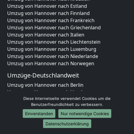
Umzug von Hannover nach Estland
Umzug von Hannover nach Finnland
Umzug von Hannover nach Frankreich
Umzug von Hannover nach Griechenland
Umzug von Hannover nach Italien
Umzug von Hannover nach Liechtenstein
Umzug von Hannover nach Luxemburg
Umzug von Hannover nach Niederlande
Umzug von Hannover nach Norwegen
Umzüge-Deutschlandweit
Umzug von Hannover nach Berlin
Umzug von Hannover nach Hamburg
Diese Internetseite verwendet Cookies um die
Umzug von Hannover nach München
Benutzerfreundlichkeit zu verbessern.
Umzug von Hannover nach Köln
Umzug von Hannover nach Frankfurt am Main
Einverstanden
Nur notwendige Cookies
Umzug von Hannover nach Stuttgart
Datenschutzerklärung
Umzug von Hannover nach Düsseldorf