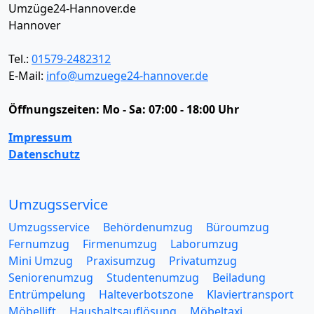
Umzüge24-Hannover.de
Hannover
Tel.:
01579-2482312
E-Mail:
info@umzuege24-hannover.de
Öffnungszeiten:
Mo - Sa: 07:00 - 18:00 Uhr
Impressum
Datenschutz
Umzugsservice
Umzugsservice
Behördenumzug
Büroumzug
Fernumzug
Firmenumzug
Laborumzug
Mini Umzug
Praxisumzug
Privatumzug
Seniorenumzug
Studentenumzug
Beiladung
Entrümpelung
Halteverbotszone
Klaviertransport
Möbellift
Haushaltsauflösung
Möbeltaxi