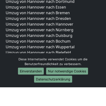
Umzug von Hannover nach Dortmund
Umzug von Hannover nach Essen
Umzug von Hannover nach Bremen
Umzug von Hannover nach Dresden
Umzug von Hannover nach Hannover
Umzug von Hannover nach Nürnberg
Umzug von Hannover nach Duisburg
Umzug von Hannover nach Bochum
Umzug von Hannover nach Wuppertal
Umzug von Hannover nach Bielefeld
Umzug von Hannover nach Bonn
Diese Internetseite verwendet Cookies um die
Umzug von Hannover nach Münster
Benutzerfreundlichkeit zu verbessern.
Einverstanden
Nur notwendige Cookies
Internationale-Umzüge
Datenschutzerklärung
Umzug von Hannover nach Brasilien
Umzug von Hannover nach Brunei Darussalam
Umzug von Hannover nach Burkina Faso
Umzug von Hannover nach Burundi
Umzug von Hannover nach Chile