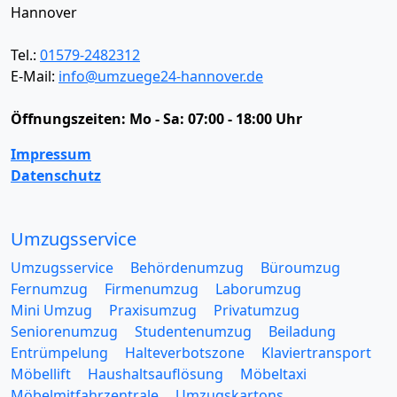
Hannover
Tel.:
01579-2482312
E-Mail:
info@umzuege24-hannover.de
Öffnungszeiten:
Mo - Sa: 07:00 - 18:00 Uhr
Impressum
Datenschutz
Umzugsservice
Umzugsservice
Behördenumzug
Büroumzug
Fernumzug
Firmenumzug
Laborumzug
Mini Umzug
Praxisumzug
Privatumzug
Seniorenumzug
Studentenumzug
Beiladung
Entrümpelung
Halteverbotszone
Klaviertransport
Möbellift
Haushaltsauflösung
Möbeltaxi
Möbelmitfahrzentrale
Umzugskartons