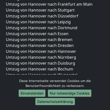
Umzug von Hannover nach Frankfurt am Main
Umzug von Hannover nach Stuttgart
Umzug von Hannover nach Düsseldorf
Umzug von Hannover nach Leipzig
Umzug von Hannover nach Dortmund
Umzug von Hannover nach Essen
Umzug von Hannover nach Bremen
Umzug von Hannover nach Dresden
Umzug von Hannover nach Hannover
Umzug von Hannover nach Nürnberg
Umzug von Hannover nach Duisburg
Umzug von Hannover nach Bochum
Umzug von Hannover nach Wuppertal
Umzug von Hannover nach Bielefeld
Diese Internetseite verwendet Cookies um die
Benutzerfreundlichkeit zu verbessern.
Umzug von Hannover nach Bonn
Umzug von Hannover nach Münster
Einverstanden
Nur notwendige Cookies
Internationale-Umzüge
Datenschutzerklärung