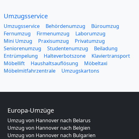
Umzugsservice
Umzugsservice
Behördenumzug
Büroumzug
Fernumzug
Firmenumzug
Laborumzug
Mini Umzug
Praxisumzug
Privatumzug
Seniorenumzug
Studentenumzug
Beiladung
Entrümpelung
Halteverbotszone
Klaviertransport
Möbellift
Haushaltsauflösung
Möbeltaxi
Möbelmitfahrzentrale
Umzugskartons
Europa-Umzüge
Umzug von Hannover nach Belarus
Umzug von Hannover nach Belgien
Umzug von Hannover nach Bulgarien