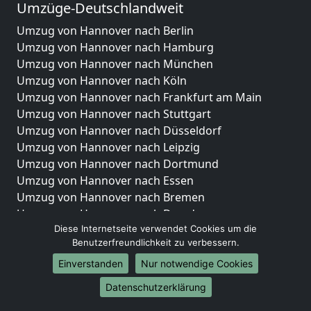
Umzüge-Deutschlandweit
Umzug von Hannover nach Berlin
Umzug von Hannover nach Hamburg
Umzug von Hannover nach München
Umzug von Hannover nach Köln
Umzug von Hannover nach Frankfurt am Main
Umzug von Hannover nach Stuttgart
Umzug von Hannover nach Düsseldorf
Umzug von Hannover nach Leipzig
Umzug von Hannover nach Dortmund
Umzug von Hannover nach Essen
Umzug von Hannover nach Bremen
Umzug von Hannover nach Dresden
Diese Internetseite verwendet Cookies um die
Umzug von Hannover nach Hannover
Benutzerfreundlichkeit zu verbessern.
Umzug von Hannover nach Nürnberg
Umzug von Hannover nach Duisburg
Einverstanden
Nur notwendige Cookies
Umzug von Hannover nach Bochum
Datenschutzerklärung
Umzug von Hannover nach Wuppertal