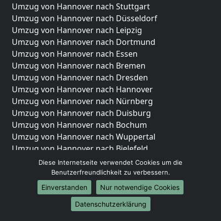
Umzug von Hannover nach Stuttgart
Umzug von Hannover nach Düsseldorf
Umzug von Hannover nach Leipzig
Umzug von Hannover nach Dortmund
Umzug von Hannover nach Essen
Umzug von Hannover nach Bremen
Umzug von Hannover nach Dresden
Umzug von Hannover nach Hannover
Umzug von Hannover nach Nürnberg
Umzug von Hannover nach Duisburg
Umzug von Hannover nach Bochum
Umzug von Hannover nach Wuppertal
Umzug von Hannover nach Bielefeld
Umzug von Hannover nach Bonn
Diese Internetseite verwendet Cookies um die
Umzug von Hannover nach Münster
Benutzerfreundlichkeit zu verbessern.
Einverstanden
Nur notwendige Cookies
Internationale-Umzüge
Datenschutzerklärung
Umzug von Hannover nach Brasilien
Umzug von Hannover nach Brunei Darussalam