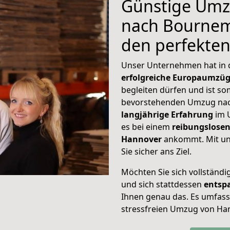
Günstige Umz
nach Bournemo
den perfekte
Unser Unternehmen hat in
erfolgreiche Europaumzü
begleiten dürfen und ist so
bevorstehenden Umzug nac
langjährige Erfahrung
im 
es bei einem
reibungslosen
Hannover
ankommt. Mit u
Sie sicher ans Ziel.
Möchten Sie sich vollständ
und sich stattdessen
entsp
Ihnen genau das. Es umfasst 
stressfreien Umzug von Ha