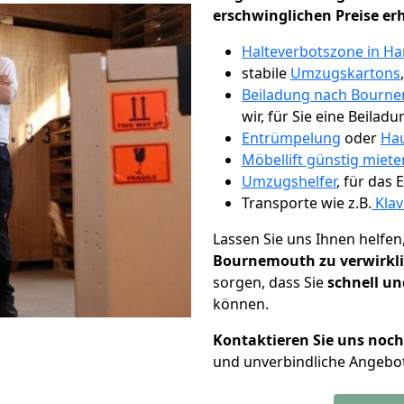
erschwinglichen Preise er
Halteverbotszone in H
stabile
Umzugskartons
Beiladung nach Bourn
wir, für Sie eine Beiladu
Entrümpelung
oder
Hau
Möbellift günstig miet
Umzugshelfer
, für das
Transporte wie z.B.
Klav
Lassen Sie uns Ihnen helfen
Bournemouth zu verwirkl
sorgen, dass Sie
schnell un
können.
Kontaktieren Sie uns noc
und unverbindliche Angebo