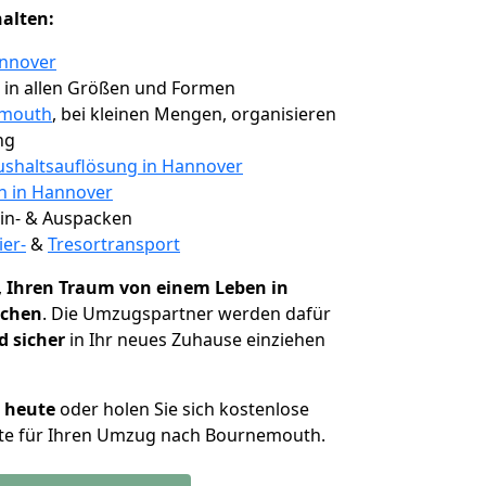
halten:
annover
, in allen Größen und Formen
emouth
, bei kleinen Mengen, organisieren
ng
shaltsauflösung in Hannover
en in Hannover
 Ein- & Auspacken
ier-
&
Tresortransport
,
Ihren Traum von einem Leben in
ichen
. Die Umzugspartner werden dafür
d sicher
in Ihr neues Zuhause einziehen
h heute
oder holen Sie sich kostenlose
te für Ihren Umzug nach Bournemouth.