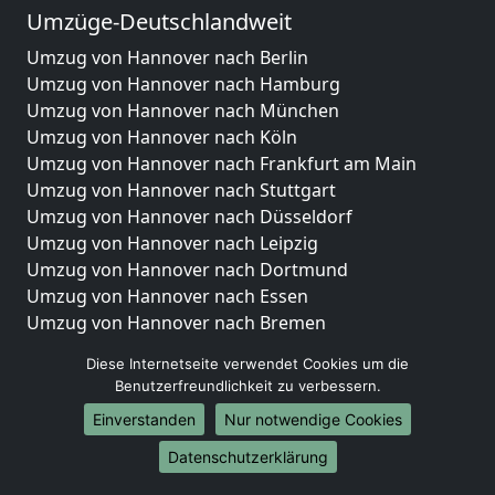
Umzüge-Deutschlandweit
Umzug von Hannover nach Berlin
Umzug von Hannover nach Hamburg
Umzug von Hannover nach München
Umzug von Hannover nach Köln
Umzug von Hannover nach Frankfurt am Main
Umzug von Hannover nach Stuttgart
Umzug von Hannover nach Düsseldorf
Umzug von Hannover nach Leipzig
Umzug von Hannover nach Dortmund
Umzug von Hannover nach Essen
Umzug von Hannover nach Bremen
Umzug von Hannover nach Dresden
Diese Internetseite verwendet Cookies um die
Umzug von Hannover nach Hannover
Benutzerfreundlichkeit zu verbessern.
Umzug von Hannover nach Nürnberg
Einverstanden
Nur notwendige Cookies
Umzug von Hannover nach Duisburg
Umzug von Hannover nach Bochum
Datenschutzerklärung
Umzug von Hannover nach Wuppertal