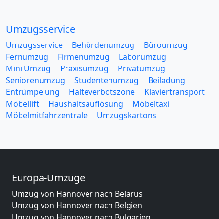
Umzugsservice
Umzugsservice
Behördenumzug
Büroumzug
Fernumzug
Firmenumzug
Laborumzug
Mini Umzug
Praxisumzug
Privatumzug
Seniorenumzug
Studentenumzug
Beiladung
Entrümpelung
Halteverbotszone
Klaviertransport
Möbellift
Haushaltsauflösung
Möbeltaxi
Möbelmitfahrzentrale
Umzugskartons
Europa-Umzüge
Umzug von Hannover nach Belarus
Umzug von Hannover nach Belgien
Umzug von Hannover nach Bulgarien