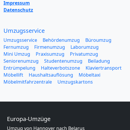
Impressum
Datenschutz
Umzugsservice
Umzugsservice
Behördenumzug
Büroumzug
Fernumzug
Firmenumzug
Laborumzug
Mini Umzug
Praxisumzug
Privatumzug
Seniorenumzug
Studentenumzug
Beiladung
Entrümpelung
Halteverbotszone
Klaviertransport
Möbellift
Haushaltsauflösung
Möbeltaxi
Möbelmitfahrzentrale
Umzugskartons
Europa-Umzüge
Umzug von Hannover nach Belarus