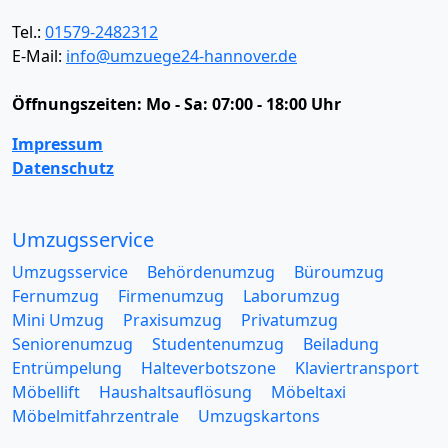
Tel.:
01579-2482312
E-Mail:
info@umzuege24-hannover.de
Öffnungszeiten:
Mo - Sa: 07:00 - 18:00 Uhr
Impressum
Datenschutz
Umzugsservice
Umzugsservice
Behördenumzug
Büroumzug
Fernumzug
Firmenumzug
Laborumzug
Mini Umzug
Praxisumzug
Privatumzug
Seniorenumzug
Studentenumzug
Beiladung
Entrümpelung
Halteverbotszone
Klaviertransport
Möbellift
Haushaltsauflösung
Möbeltaxi
Möbelmitfahrzentrale
Umzugskartons