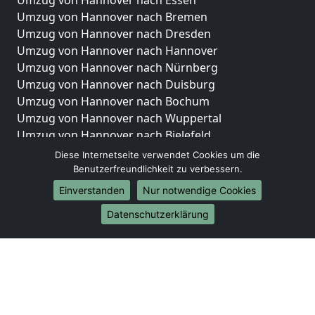
Umzug von Hannover nach Essen
Umzug von Hannover nach Bremen
Umzug von Hannover nach Dresden
Umzug von Hannover nach Hannover
Umzug von Hannover nach Nürnberg
Umzug von Hannover nach Duisburg
Umzug von Hannover nach Bochum
Umzug von Hannover nach Wuppertal
Umzug von Hannover nach Bielefeld
Umzug von Hannover nach Bonn
Diese Internetseite verwendet Cookies um die
Umzug von Hannover nach Münster
Benutzerfreundlichkeit zu verbessern.
Einverstanden
Nur notwendige Cookies
Internationale-Umzüge
Datenschutzerklärung
Umzug von Hannover nach Brasilien
Umzug von Hannover nach Brunei Darussalam
Umzug von Hannover nach Burkina Faso
Umzug von Hannover nach Burundi
Umzug von Hannover nach Chile
Umzug von Hannover nach China