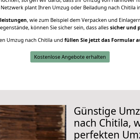
möchten, sorgen wir dafür, dass Ihr Umzug von Hannover na
 Netzwerk plant Ihren Umzug oder Beiladung nach Chitila in
leistungen
, wie zum Beispiel dem Verpacken und Einlager
genstände, können Sie sicher sein, dass alles
sicher und 
hren Umzug nach Chitila und
füllen Sie jetzt das Formular a
Kostenlose Angebote erhalten
Günstige Umz
nach Chitila, 
perfekten Um