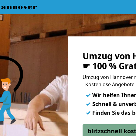
annover
Umzug von H
☛ 100 % Gra
Umzug von Hannover n
- Kostenlose Angebote 
✓
Wir helfen Ihne
✓
Schnell & unverb
✓
Finden Sie das 
blitzschnell ko