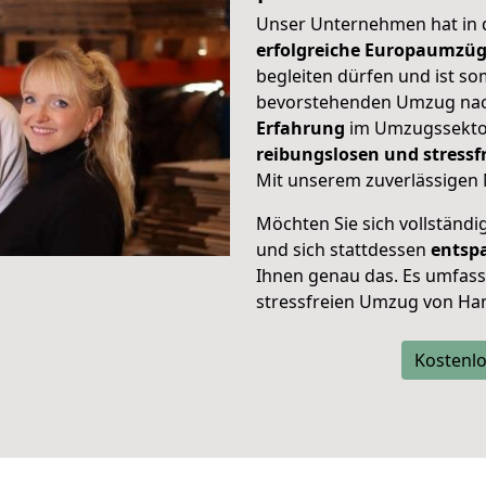
Unser Unternehmen hat in
erfolgreiche Europaumzü
begleiten dürfen und ist so
bevorstehenden Umzug nach
Erfahrung
im Umzugssektor
reibungslosen und stress
Mit unserem zuverlässigen 
Möchten Sie sich vollständ
und sich stattdessen
entsp
Ihnen genau das. Es umfasst 
stressfreien Umzug von Han
Kostenlo