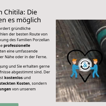
 Chitila: Die
n es möglich
ordert gründliche
hlen der besten Route von
kung des Familien Porzellan
ine
professionelle
eten eine umfassende
er Nähe oder in der Ferne.
gung und Sie erhalten gerne
rfnisse abgestimmt sind. Der
ist
kostenlos
und
steckten Kosten
, sondern
tungen
von unserem