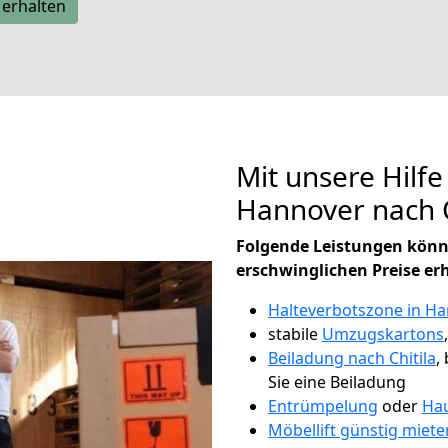
 erhalten
Mit unsere Hilfe
Hannover nach C
Folgende Leistungen könn
erschwinglichen Preise er
Halteverbotszone in H
stabile
Umzugskartons
Beiladung nach Chitila
,
Sie eine Beiladung
Entrümpelung
oder
Hau
Möbellift günstig miet