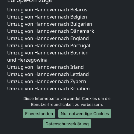
Umzug von Hannover nach Belarus
Umzug von Hannover nach Belgien
Umzug von Hannover nach Bulgarien
Umzug von Hannover nach Dänemark
Umzug von Hannover nach England
Umzug von Hannover nach Portugal
Umzug von Hannover nach Bosnien
und Herzegowina
Umzug von Hannover nach Irland
Umzug von Hannover nach Lettland
Umzug von Hannover nach Zypern
Umzug von Hannover nach Kroatien
Umzug von Hannover nach Estland
Diese Internetseite verwendet Cookies um die
Umzug von Hannover nach Finnland
Benutzerfreundlichkeit zu verbessern.
Umzug von Hannover nach Frankreich
Einverstanden
Nur notwendige Cookies
Umzug von Hannover nach Griechenland
Datenschutzerklärung
Umzug von Hannover nach Italien
Umzug von Hannover nach Liechtenstein