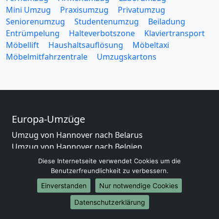
Mini Umzug
Praxisumzug
Privatumzug
Seniorenumzug
Studentenumzug
Beiladung
Entrümpelung
Halteverbotszone
Klaviertransport
Möbellift
Haushaltsauflösung
Möbeltaxi
Möbelmitfahrzentrale
Umzugskartons
Europa-Umzüge
Umzug von Hannover nach Belarus
Umzug von Hannover nach Belgien
Umzug von Hannover nach Bulgarien
Diese Internetseite verwendet Cookies um die
Umzug von Hannover nach Dänemark
Benutzerfreundlichkeit zu verbessern.
Umzug von Hannover nach England
Einverstanden
Nur notwendige Cookies
Umzug von Hannover nach Portugal
Datenschutzerklärung
Umzug von Hannover nach Bosnien
und Herzegowina