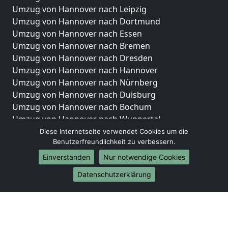
Umzug von Hannover nach Leipzig
Umzug von Hannover nach Dortmund
Umzug von Hannover nach Essen
Umzug von Hannover nach Bremen
Umzug von Hannover nach Dresden
Umzug von Hannover nach Hannover
Umzug von Hannover nach Nürnberg
Umzug von Hannover nach Duisburg
Umzug von Hannover nach Bochum
Umzug von Hannover nach Wuppertal
Umzug von Hannover nach Bielefeld
Diese Internetseite verwendet Cookies um die
Benutzerfreundlichkeit zu verbessern.
Umzug von Hannover nach Bonn
Umzug von Hannover nach Münster
Einverstanden
Nur notwendige Cookies
Internationale-Umzüge
Datenschutzerklärung
Umzug von Hannover nach Brasilien
Umzug von Hannover nach Brunei Darussalam
Umzug von Hannover nach Burkina Faso