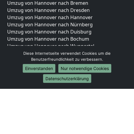
Umzug von Hannover nach Bremen
Umzug von Hannover nach Dresden
Umzug von Hannover nach Hannover
Umzug von Hannover nach Nürnberg
Umzug von Hannover nach Duisburg
Umzug von Hannover nach Bochum
Umzug von Hannover nach Wuppertal
Umzug von Hannover nach Bielefeld
Diese Internetseite verwendet Cookies um die
Benutzerfreundlichkeit zu verbessern.
Umzug von Hannover nach Bonn
Umzug von Hannover nach Münster
Einverstanden
Nur notwendige Cookies
Internationale-Umzüge
Datenschutzerklärung
Umzug von Hannover nach Brasilien
Umzug von Hannover nach Brunei Darussalam
Umzug von Hannover nach Burkina Faso
Umzug von Hannover nach Burundi
Umzug von Hannover nach Chile
Umzug von Hannover nach China
Umzug von Hannover nach Cookinseln