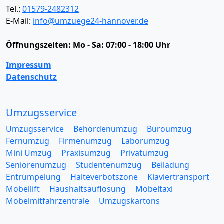
Tel.:
01579-2482312
E-Mail:
info@umzuege24-hannover.de
Öffnungszeiten:
Mo - Sa: 07:00 - 18:00 Uhr
Impressum
Datenschutz
Umzugsservice
Umzugsservice
Behördenumzug
Büroumzug
Fernumzug
Firmenumzug
Laborumzug
Mini Umzug
Praxisumzug
Privatumzug
Seniorenumzug
Studentenumzug
Beiladung
Entrümpelung
Halteverbotszone
Klaviertransport
Möbellift
Haushaltsauflösung
Möbeltaxi
Möbelmitfahrzentrale
Umzugskartons