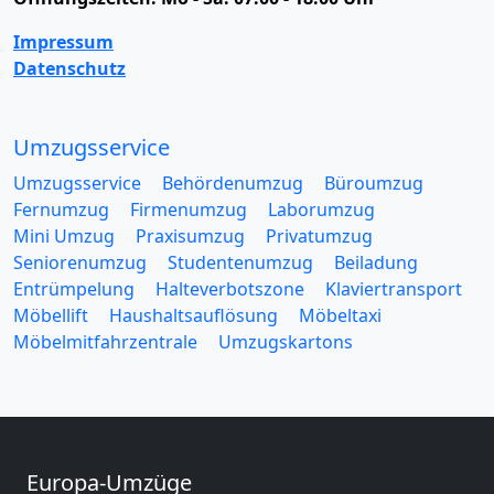
Impressum
Datenschutz
Umzugsservice
Umzugsservice
Behördenumzug
Büroumzug
Fernumzug
Firmenumzug
Laborumzug
Mini Umzug
Praxisumzug
Privatumzug
Seniorenumzug
Studentenumzug
Beiladung
Entrümpelung
Halteverbotszone
Klaviertransport
Möbellift
Haushaltsauflösung
Möbeltaxi
Möbelmitfahrzentrale
Umzugskartons
Europa-Umzüge