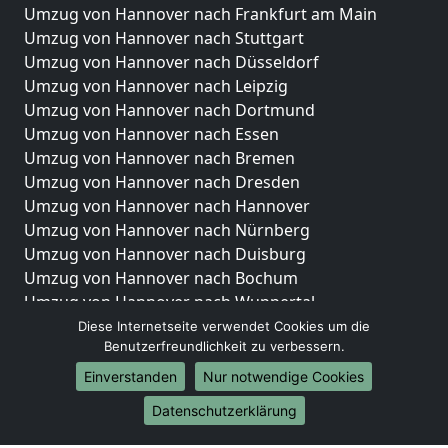
Umzug von Hannover nach Frankfurt am Main
Umzug von Hannover nach Stuttgart
Umzug von Hannover nach Düsseldorf
Umzug von Hannover nach Leipzig
Umzug von Hannover nach Dortmund
Umzug von Hannover nach Essen
Umzug von Hannover nach Bremen
Umzug von Hannover nach Dresden
Umzug von Hannover nach Hannover
Umzug von Hannover nach Nürnberg
Umzug von Hannover nach Duisburg
Umzug von Hannover nach Bochum
Umzug von Hannover nach Wuppertal
Umzug von Hannover nach Bielefeld
Diese Internetseite verwendet Cookies um die
Benutzerfreundlichkeit zu verbessern.
Umzug von Hannover nach Bonn
Umzug von Hannover nach Münster
Einverstanden
Nur notwendige Cookies
Internationale-Umzüge
Datenschutzerklärung
Umzug von Hannover nach Brasilien